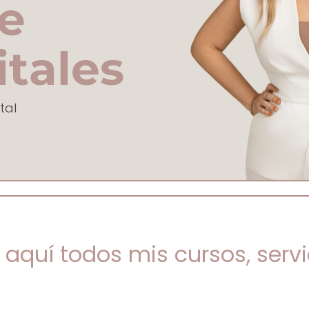
e
itales
tal
 aquí todos mis cursos, serv