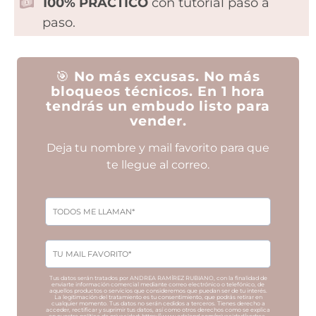
100% PRÁCTICO
con tutorial paso a
paso.
🎯
No más excusas. No más
bloqueos técnicos. En 1 hora
tendrás un embudo listo para
vender.
Deja tu nombre y mail favorito para que
te llegue al correo.
Tus datos serán tratados por ANDREA RAMÍREZ RUBIANO, con la finalidad de
enviarte información comercial mediante correo electrónico o telefónico, de
aquellos productos o servicios que consideremos que puedan ser de tu interés.
La legitimación del tratamiento es tu consentimiento, que podrás retirar en
cualquier momento. Tus datos no serán cedidos a terceros. Tienes derecho a
acceder, rectificar y suprimir tus datos, así como otros derechos como se explica
en nuestra política de privacidad: https://www.adelopd.com/privacidad/andrea-