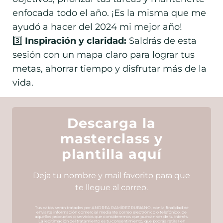
enfocada todo el año. ¡Es la misma que me
ayudó a hacer del 2024 mi mejor año!
3️⃣
Inspiración y claridad:
Saldrás de esta
sesión con un mapa claro para lograr tus
metas, ahorrar tiempo y disfrutar más de la
vida.
Descarga la
masterclass y
plantilla aquí
Deja tu nombre y mail favorito para que
te llegue al correo.
Tus datos serán tratados por ANDREA RAMÍREZ RUBIANO, con la finalidad de
enviarte información comercial mediante correo electrónico o telefónico, de
aquellos productos o servicios que consideremos que puedan ser de tu interés.
La legitimación del tratamiento es tu consentimiento, que podrás retirar en