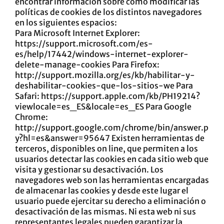
encontrar información sobre cómo modificar las
políticas de cookies de los distintos navegadores
en los siguientes espacios:
Para Microsoft Internet Explorer:
https://support.microsoft.com/es-
es/help/17442/windows-internet-explorer-
delete-manage-cookies
Para Firefox:
http://support.mozilla.org/es/kb/habilitar-y-
deshabilitar-cookies-que-los-sitios-we
Para
Safari:
https://support.apple.com/kb/PH19214?
viewlocale=es_ES&locale=es_ES
Para Google
Chrome:
http://support.google.com/chrome/bin/answer.p
y?hl=es&answer=95647
Existen herramientas de
terceros, disponibles on line, que permiten a los
usuarios detectar las cookies en cada sitio web que
visita y gestionar su desactivación. Los
navegadores web son las herramientas encargadas
de almacenar las cookies y desde este lugar el
usuario puede ejercitar su derecho a eliminación o
desactivación de las mismas. Ni esta web ni sus
representantes legales pueden garantizar la