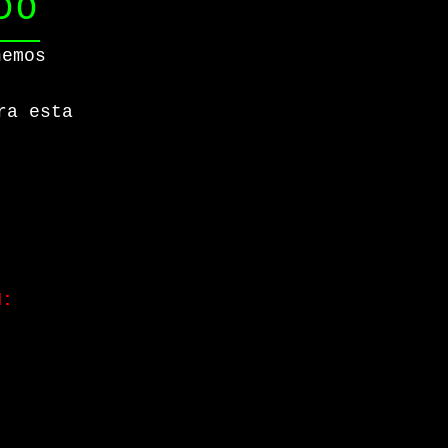
DO
hemos
ra esta
N: