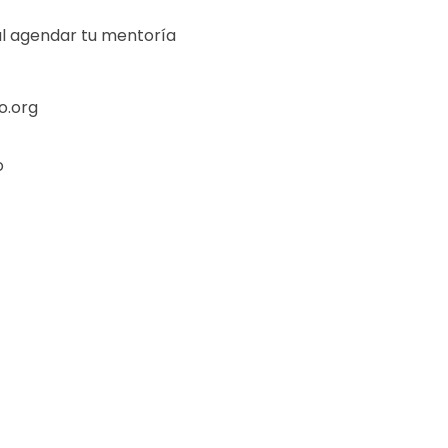
al agendar tu mentoría
o.org
o