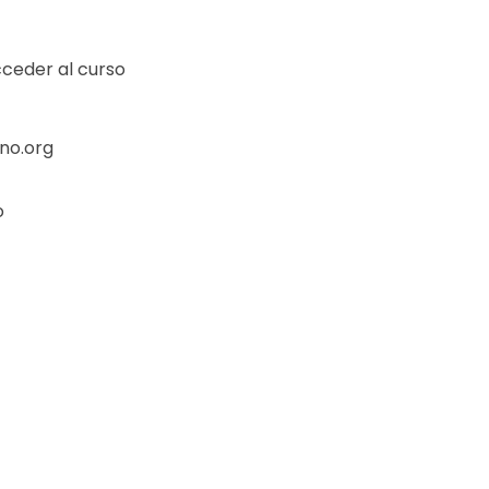
cceder al curso
no.org
o