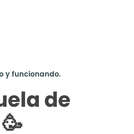
o y funcionando.
uela de
 🥳