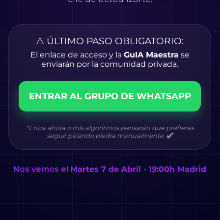
⚠️ ÚLTIMO PASO OBLIGATORIO:
El enlace de acceso y la
GuIA Maestra
se
enviarán por la comunidad privada.
ENTRAR AL GRUPO DE WHATSAPP
*Entra ahora o mis algoritmos pensarán que prefieres
seguir picando piedra manualmente. 🦖
Nos vemos el
Martes 7 de Abril - 19:00h Madrid