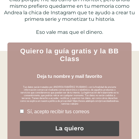
mismo prefiero quedarme en tu memoria como
Andrea la chica de Instagram que te ayudo a crear tu
primera serie y monetizar tu historia.
Eso vale mas que el dinero.
Quiero la guía gratis y la BB
Class
Deja tu nombre y mail favorito
Tus datos serán tratados por ANDREA RAMÍREZ RUBIANO, con la finalidad de enviarte
información comercial mediante correo electrónico o telefónico, de aquellos productos o
servicios que consideremos que puedan ser de tu interés. La legitimación del tratamiento es tu
consentimiento, que podrás retirar en cualquier momento. Tus datos no serán cedidos a
terceros. Tienes derecho a acceder, rectificar y suprimir tus datos, así como otros derechos
como se explica en nuestra política de privacidad: https://www.adelopd.com/privacidad/andrea-
ramirez-rubiano
Sí, acepto recibir tus correos
La quiero