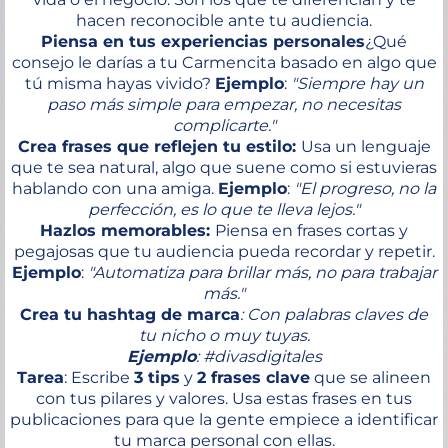
hacen reconocible ante tu audiencia.
Piensa en tus experiencias personales
¿Qué
consejo le darías a tu Carmencita basado en algo que
tú misma hayas vivido?
Ejemplo
:
"Siempre hay un
paso más simple para empezar, no necesitas
complicarte."
Crea frases que reflejen tu estilo:
Usa un lenguaje
que te sea natural, algo que suene como si estuvieras
hablando con una amiga.
Ejemplo
:
"El progreso, no la
perfección, es lo que te lleva lejos."
Hazlos memorables:
Piensa en frases cortas y
pegajosas que tu audiencia pueda recordar y repetir.
Ejemplo
:
"Automatiza para brillar más, no para trabajar
más."
Crea tu hashtag de marca
: Con palabras claves de
tu nicho o muy tuyas.
Ejemplo
: #divasdigitales
Tarea
: Escribe
3 tips
y
2 frases clave
que se alineen
con tus pilares y valores. Usa estas frases en tus
publicaciones para que la gente empiece a identificar
tu marca personal con ellas.