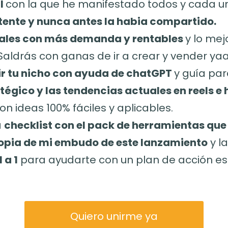
al
con la que he manifestado todos y cada u
ente y nunca antes la habia compartido.
tales con más demanda y rentables
y lo mej
 Saldrás con ganas de ir a crear y vender ya
r tu nicho con ayuda de chatGPT
y guía par
égico y las tendencias actuales en reels e h
n ideas 100% fáciles y aplicables.
a
checklist con el pack de herramientas que
 copia de mi embudo de este lanzamiento
y l
 a 1
para ayudarte con un plan de acción es
Quiero unirme ya