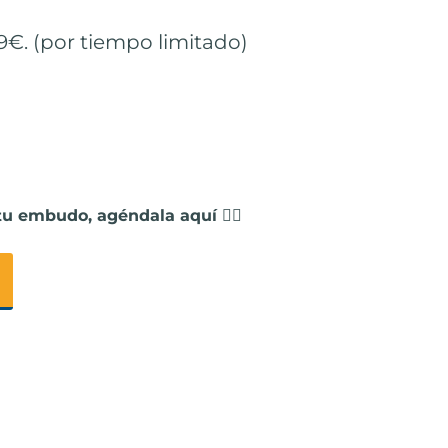
9€. (por tiempo limitado)
u embudo, agéndala aquí 👇🏻