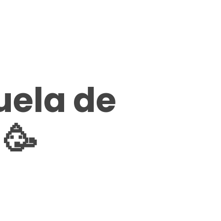
uela de
 🥳