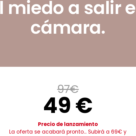
l miedo a salir 
cámara.
97€
49 €
Precio de lanzamiento
La oferta se acabará pronto... Subirá a 69€ y