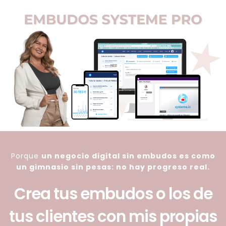
Porque
un negocio digital sin embudos es como
un gimnasio sin pesas: no hay progreso real.
Crea tus embudos o los de
tus clientes con mis propias