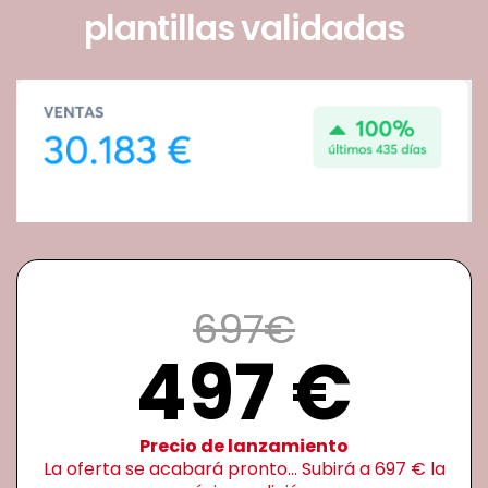
plantillas validadas
697€
497 €
Precio de lanzamiento
La oferta se acabará pronto... Subirá a 697 € la