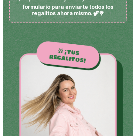
formulario para enviarte todos los
regalitos ahora mismo. 🦖🍭
🎁
¡TUS
REGALITOS!