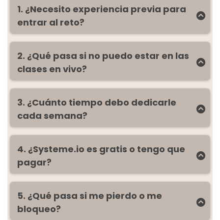
1. ¿Necesito experiencia previa para
entrar al reto?
No. Te enseño todo paso a paso y con plantillas
listas. Aunque seas una "dino-tech", vas a poder
seguirlo sin líos.
2. ¿Qué pasa si no puedo estar en las
clases en vivo?
No pasa nada. Todas las sesiones se graban y
tendrás acceso por 2 meses para verlas cuando
quieras.
3. ¿Cuánto tiempo debo dedicarle
cada semana?
Con 3–5 horas por semana es suficiente:
clase + implementar lo que aprendiste.
4. ¿Systeme.io es gratis o tengo que
pagar?
Systeme.io
tiene un plan gratuito para empezar
pero es un poco limitado, te recomiendo que si
5. ¿Qué pasa si me pierdo o me
te tomas en serio tu negocio inviertas en el plan
bloqueo?
más económico o plan básico es solo 17 €/mes.