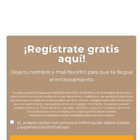
¡Regístrate gratis
aquí!
Deja tu nombre y mail favorito para que te llegue
el entrenamiento.
Tus datos serán tratados por ANDREA RAMÍREZ RUBIANO, con la finalidad de enviarte
información comercial mediante correo electrónico o telefónico, de aquellos productos o
servicios que consideremos que puedan ser de tu interés. La legitimación del tratamiento
es tu consentimiento, que podrás retirar en cualquier momento. Tus datos no serán
cedidos a terceros. Tienes derecho a acceder, rectificar y suprimir tus datos, así como
otros derechos como se explica en nuestra política de privacidad:
https://www.adelopd.com/privacidad/andrea-ramirez-rubiano
Sí, acepto recibir tus correos e información sobre cursos
y experiencias formativas