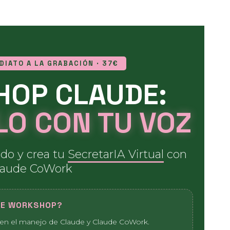
IATO A LA GRABACIÓN · 37€
OP CLAUDE:
O CON TU VOZ
ado y crea tu
SecretarIA Virtual
con
laude CoWork
TE WORKSHOP?
en el manejo de Claude y Claude CoWork.