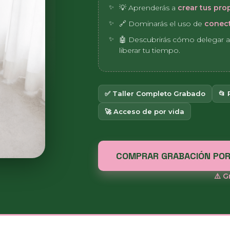
💡 Aprenderás a
crear tus prop
🔗 Dominarás el uso de
conec
🤖 Descubrirás cómo delegar a
liberar tu tiempo.
✅ Taller Completo Grabado
📂
🚀 Acceso de por vida
COMPRAR GRABACIÓN POR
⚠️ G