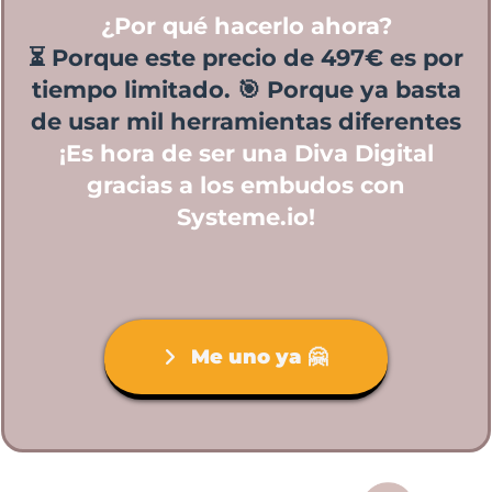
¿Por qué hacerlo ahora?
⏳ Porque este precio de 497€ es por
tiempo limitado. 🎯 Porque ya basta
de usar mil herramientas diferentes
¡Es hora de ser una Diva Digital
gracias a los embudos con
Systeme.io!
Me uno ya 🤗